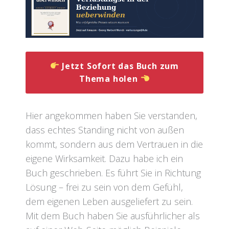
Jetzt Sofort das Buch zum
Thema holen
Hier angekommen haben Sie verstanden,
dass echtes Standing nicht von außen
kommt, sondern aus dem Vertrauen in die
eigene Wirksamkeit. Dazu habe ich ein
Buch geschrieben. Es führt Sie in Richtung
Lösung – frei zu sein von dem Gefühl,
dem eigenen Leben ausgeliefert zu sein.
Mit dem Buch haben Sie ausführlicher als