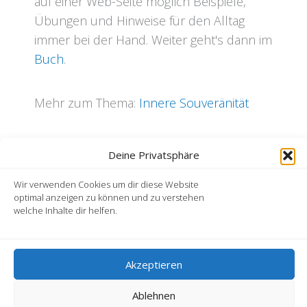
auf einer Web-Seite möglich Beispiele,
Übungen und Hinweise für den Alltag
immer bei der Hand. Weiter geht's dann im
Buch
.
Mehr zum Thema:
Innere Souveränität
Deine Privatsphäre
Wir verwenden Cookies um dir diese Website
Kontakt
optimal anzeigen zu können und zu verstehen
AGB
welche Inhalte dir helfen.
Datenschutzerklärung
Haftungsausschluss
Impressum
Akzeptieren
Widerrufsbelehrung
Ablehnen
Copyright © 2026 Georg Herbert Wendt