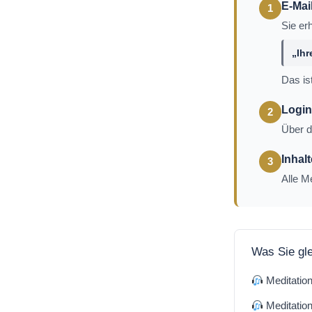
E-Mai
1
Sie er
„Ih
Das is
Login
2
Über d
Inhal
3
Alle M
Was Sie gl
Meditation
Meditation