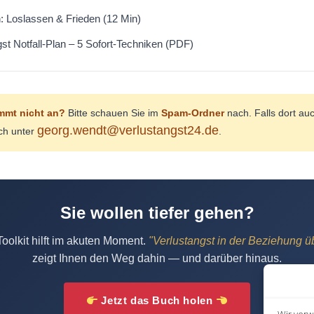
: Loslassen & Frieden (12 Min)
st Notfall-Plan – 5 Sofort-Techniken (PDF)
mmt nicht an?
Bitte schauen Sie im
Spam-Ordner
nach. Falls dort auch
georg.wendt@verlustangst24.de
ch unter
.
Sie wollen tiefer gehen?
olkit hilft im akuten Moment.
"Verlustangst in der Beziehung 
zeigt Ihnen den Weg dahin — und darüber hinaus.
Jetzt das Buch holen