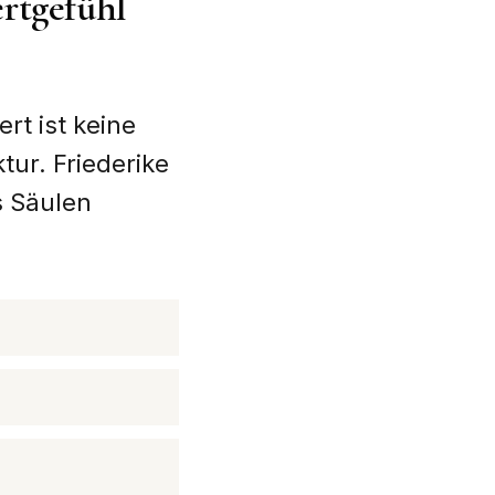
rtgefühl
rt ist keine
tur. Friederike
s Säulen