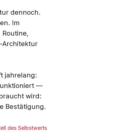
ktur dennoch.
en. Im
 Routine,
-Architektur
t jahrelang:
unktioniert —
ebraucht wird:
e Bestätigung.
ell des Selbstwerts