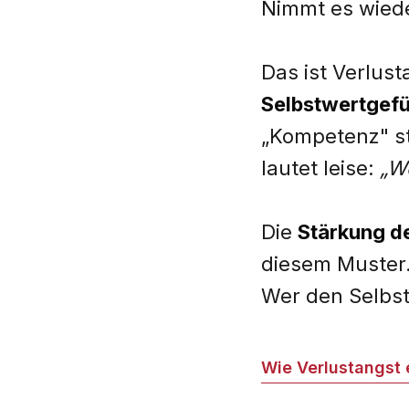
Nimmt es wieder
Das ist Verlus
Selbstwertgefü
„Kompetenz" sta
lautet leise:
„We
Die
Stärkung d
diesem Muster
Wer den Selbst
Wie Verlustangst e