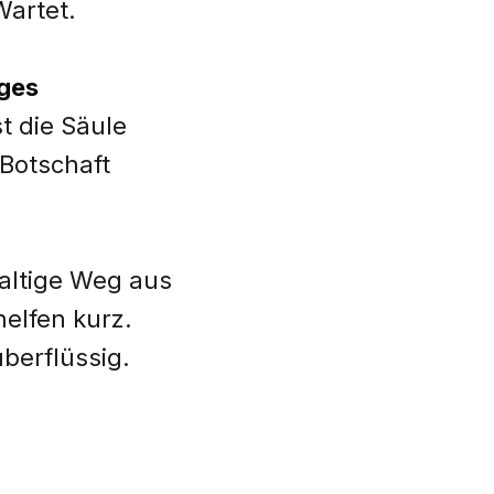
Wartet.
nges
st die Säule
 Botschaft
haltige Weg aus
elfen kurz.
berflüssig.