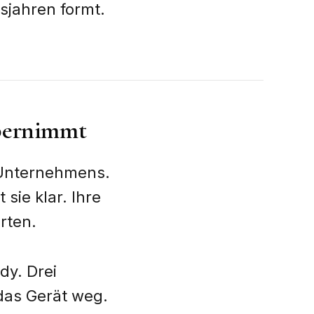
nsjahren formt.
übernimmt
n Unternehmens.
 sie klar. Ihre
arten.
dy. Drei
 das Gerät weg.