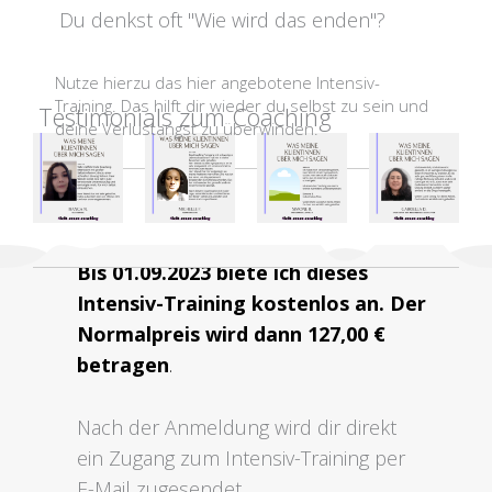
Du denkst oft "Wie wird das enden"?
Nutze hierzu das hier angebotene Intensiv-
Training. Das hilft dir wieder du selbst zu sein und
Testimonials zum Coaching
deine Verlustangst zu überwinden.
Bis 01.09.2023 biete ich dieses
Intensiv-Training kostenlos an. Der
Normalpreis wird dann 127,00 €
betragen
.
Nach der Anmeldung wird dir direkt
ein Zugang zum Intensiv-Training per
E-Mail zugesendet.