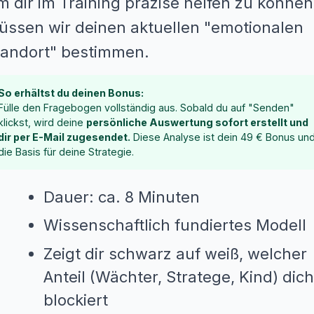
 dir im Training präzise helfen zu können
üssen wir deinen aktuellen "emotionalen
tandort" bestimmen.
So erhältst du deinen Bonus:
Fülle den Fragebogen vollständig aus. Sobald du auf "Senden"
klickst, wird deine
persönliche Auswertung sofort erstellt und
dir per E-Mail zugesendet.
Diese Analyse ist dein 49 € Bonus un
die Basis für deine Strategie.
Dauer: ca. 8 Minuten
Zum
Inhalt
Wissenschaftlich fundiertes Modell
springen
Zeigt dir schwarz auf weiß, welcher
Anteil (Wächter, Stratege, Kind) dich
blockiert