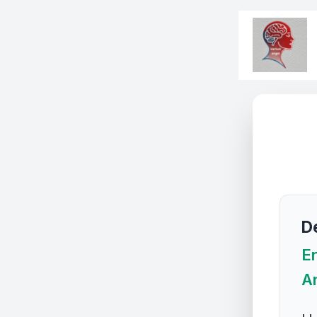
De
Er
An