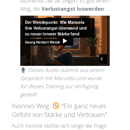
Momente, die dir zeigen: Es gibt einen
Weg, die
Verlustangst loswerden
.
Dieses Audio stammt aus einem
Gespräch mit Manuela und wurde
für dieses Training zur Verfügung
gestellt.
Yvonnes Weg:
"Ein ganz neues
Gefühl von Stärke und Vertrauen"
Auch Yvonne stellte sich lange die Frage: