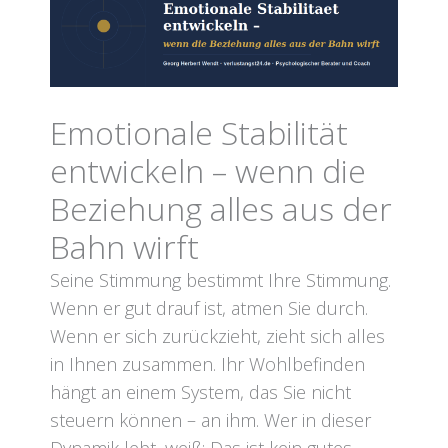
Emotionale Stabilität
entwickeln – wenn die
Beziehung alles aus der
Bahn wirft
Seine Stimmung bestimmt Ihre Stimmung.
Wenn er gut drauf ist, atmen Sie durch.
Wenn er sich zurückzieht, zieht sich alles
in Ihnen zusammen. Ihr Wohlbefinden
hängt an einem System, das Sie nicht
steuern können – an ihm. Wer in dieser
Dynamik lebt, weiß: Das ist kein gutes