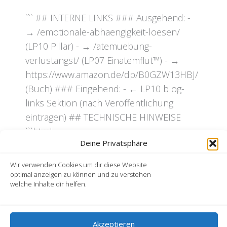
``` ## INTERNE LINKS ### Ausgehend: -
→ /emotionale-abhaengigkeit-loesen/
(LP10 Pillar) - → /atemuebung-
verlustangst/ (LP07 Einatemflut™) - →
https://www.amazon.de/dp/B0GZW13HBJ/
(Buch) ### Eingehend: - ← LP10 blog-
links Sektion (nach Veröffentlichung
eintragen) ## TECHNISCHE HINWEISE
```html
Deine Privatsphäre
Wir verwenden Cookies um dir diese Website
Kontakt
optimal anzeigen zu können und zu verstehen
AGB
welche Inhalte dir helfen.
Datenschutzerklärung
Haftungsausschluss
Impressum
Widerrufsbelehrung
Akzeptieren